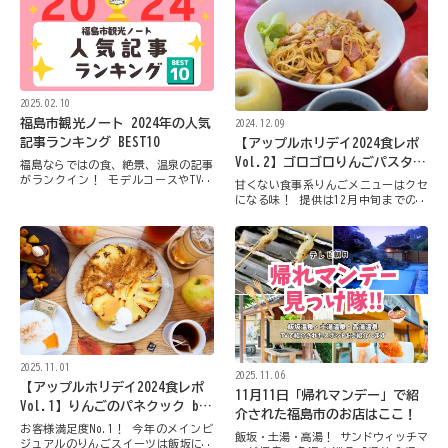
2025.02.10
福島市観光ノート 2024年の人気
2024.12.09
記事ランキング BEST10
【アップルホリデイ2024食レポ
Vol.2】ゴロゴロりんごパスタ＆
福島ならではの食、絶景、温泉の記事
がランクイン！ モデルコースやTVに
りんごピザ by oncafe（オンカ
甘くない食事系りんごメニューはクセ
出たお店も注目されました
フェ）
になる味！ 提供は12月中旬までの予
定
2025.11.01
2025.11.06
【アップルホリデイ2024食レポ
11月11日「帰れマンデー」で紹
Vol.1】りんごのパネクック by
介された福島市のお店はここ！
cafe HIRANAGA（カフェヒラナ
お客様満足度No.1！ 今年のメインビ
飯坂・土湯・高湯！ サンドウィッチマ
ガ）
ジュアルのりんごスイーツは飯坂にあ