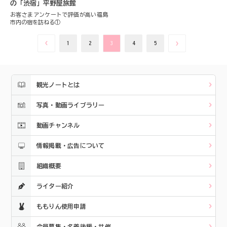
の「渋宿」平野屋旅館
お客さまアンケートで評価が高い福島
市内の宿を訪ねる①
1
2
3
4
5
観光ノートとは
写真・動画ライブラリー
動画チャンネル
情報掲載・広告について
組織概要
ライター紹介
ももりん使用申請
会員募集・名義後援・共催