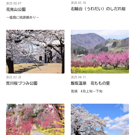
2026.03.19
2025.08.07
右輪台（うわだい）のしだれ桜
花見山公園
～福島に桃源郷あり～
2025.04.11
2022.02.23
飯坂温泉 花ももの里
荒川桜づつみ公園
見頃 4月上旬～下旬