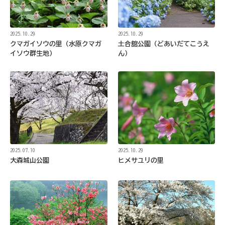
2025.10.29
2025.10.29
クマガイソウの里（水原クマガ
土合舘公園（どあいだてこうえ
イソウ群生地）
ん）
2025.07.10
2025.10.29
大森城山公園
ヒメサユリの里