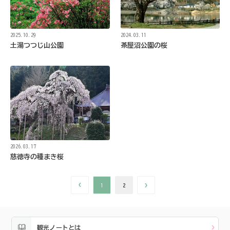
2025.10.29
2024.03.11
土湯つつじ山公園
茶屋沼公園の桜
2026.03.17
慈徳寺の種まき桜
1
2
観光ノートとは