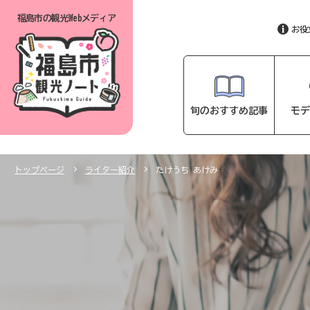
福島市の
観光Webメディア
お役
旬のおすすめ記事
モデ
トップページ
ライター紹介
たけうち あけみ