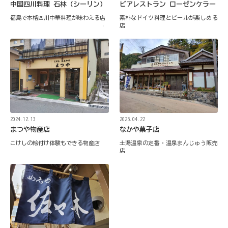
ビアレストラン ローゼンケラー
中国四川料理 石林（シーリン）
素朴なドイツ料理とビールが楽しめる
福島で本格四川中華料理が味わえる店
店
2024.12.13
2025.04.22
まつや物産店
なかや菓子店
こけしの絵付け体験もできる物産店
土湯温泉の定番・温泉まんじゅう販売
店