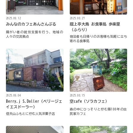
2025.08.27
2025.09.12
摺上亭大鳥 お食事処 歩楽里
みんなのカフェあんさんぶる
（ふらり）
障がい者の就労支援を行う、地域の
宿泊者も日帰りのお客様も気軽に立ち
人々の交流拠点
寄れる食事処
2025.09.04
2025.08.15
Berry.j S.Doller（ベリージェ
空cafe（ソラカフェ）
イエスドーラー）
森の中にひっそりと佇む築100年の古
信夫山ふもとに佇む人気洋菓子店
民家カフェ