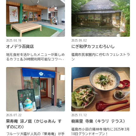
2025.08.19
2025.09.02
オノデラ百貨店
にぎ和伊カフェむろいし
地元食材を活かしたメニューが楽しめ
福島市民家園内に佇むカフェレストラ
るカフェ＆24時間利用可能なコワーキ
ン
ングスペースを併設
2026.07.22
2025.11.12
果寿庵 涼ノ庭（かじゅあん す
樹楽里 寺巣（キラリ テラス）
ずのにわ）
福島市小田の陽林寺境内に2025年3月
フルーツ大福が人気の「果寿庵」が手
10日グランドオープン！