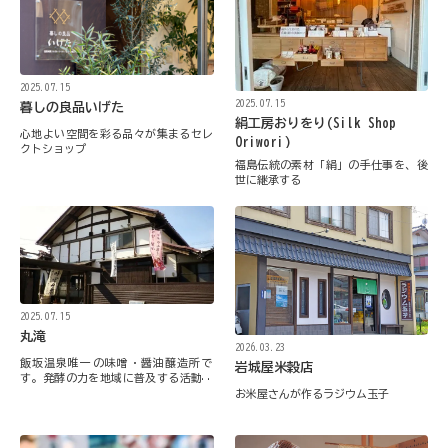
2025.07.15
2025.07.15
暮しの良品いげた
絹工房おりをり(Silk Shop
心地よい空間を彩る品々が集まるセレ
Oriwori)
クトショップ
福島伝統の素材「絹」の手仕事を、後
世に継承する
2025.07.15
丸滝
2026.03.23
飯坂温泉唯一の味噌・醤油醸造所で
岩城屋米穀店
す。発酵の力を地域に普及する活動も
しています。
お米屋さんが作るラジウム玉子