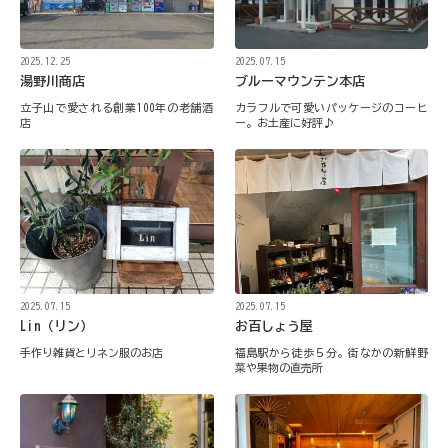
2025.12.25
2025.07.15
湯野川商店
ブルーマウンテン本店
立子山で愛される創業100年の老舗酒
カラフルで可愛いパッケージのコーヒ
店
ー。お土産に好評♪
2025.07.15
2025.07.15
Lin（リン）
お百しょう屋
手作り雑貨とリネン服のお店
福島駅から徒歩５分。街なかの新鮮野
菜や果物の直売所