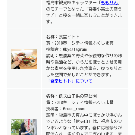
福島市観光PRキャラクター「
ももりん
」
のモチーフとなった「吾妻小富士の雪う
さぎ」と桜を一緒に楽しむことができま
す。
名称：食堂ヒトト
賞：2018春 シティ情報ふくしま賞
投稿者：@kyostagram
説明：無農薬の野菜や伝統的な作りの味
噌や醤油など、からだをほっとさせる豊
かな素材を使用した食事を、ゆったりと
した空間で楽しむことができます。
「食堂ヒトト」について
名称：信夫山子供の森公園
賞：2018春 シティ情報ふくしま賞
投稿者：@ruuu_room
説明：福島市の真ん中にぽっかり浮かん
でいるような「信夫山」は、福島市のシ
ンボルとなっています。春には桜祭りが
開催され、多くの人でにぎわいます。ま