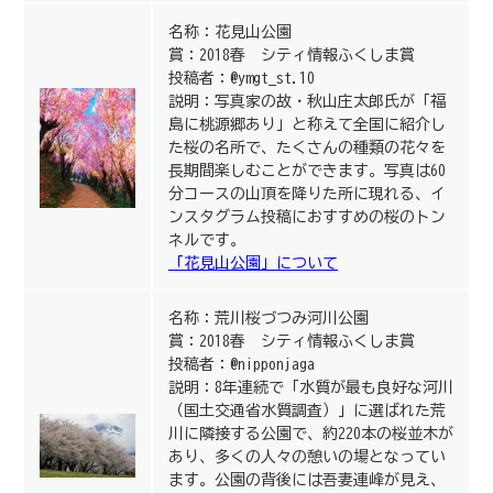
名称：花見山公園
賞：2018春 シティ情報ふくしま賞
投稿者：@ymgt_st.10
説明：写真家の故・秋山庄太郎氏が「福
島に桃源郷あり」と称えて全国に紹介し
た桜の名所で、たくさんの種類の花々を
長期間楽しむことができます。写真は60
分コースの山頂を降りた所に現れる、イ
ンスタグラム投稿におすすめの桜のトン
ネルです。
「花見山公園」について
名称：荒川桜づつみ河川公園
賞：2018春 シティ情報ふくしま賞
投稿者：@nipponjaga
説明：8年連続で「水質が最も良好な河川
（国土交通省水質調査）」に選ばれた荒
川に隣接する公園で、約220本の桜並木が
あり、多くの人々の憩いの場となってい
ます。公園の背後には吾妻連峰が見え、