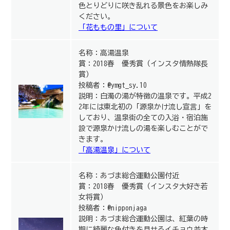
色とりどりに咲き乱れる景色をお楽しみ
ください。
「花ももの里」について
名称：高湯温泉
賞：2018春 優秀賞（インスタ情熱隊長
賞）
投稿者：@ymgt_sy.10
説明：白濁の湯が特徴の温泉です。平成2
2年には東北初の「源泉かけ流し宣言」を
しており、温泉街の全ての入浴・宿泊施
設で源泉かけ流しの湯を楽しむことがで
きます。
「高湯温泉」について
名称：あづま総合運動公園付近
賞：2018春 優秀賞（インスタ大好き若
女将賞）
投稿者：@nipponjaga
説明：あづま総合運動公園は、紅葉の時
期に綺麗な色付きを見せるイチョウ並木