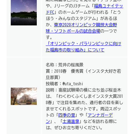
や、JリーグのJ3チーム「
福島ユナイテッ
ドFC
」のホームゲームが行われる「とう
ほう・みんなのスタジアム」があるほ
か、
東京2020オリンピック競技大会野
球・ソフトボールの試合会場
の一つで
す。
「オリンピック・パラリンピックに向け
た福島市の取り組み」について
名称：荒井の桜風景
賞：2018春 優秀賞（インスタ大好き若
旦那賞）
投稿者：@uta_toshi
説明：畜産試験場の横に立ち並ぶ桜並木
は、「わくわくふくしまインスタ大賞201
8春」で注目を集めた、通行者の目を楽し
ませてくれるスポットです。周辺スポッ
トの「
四季の里
」や「
アンナガーデ
ン
」、「
土湯温泉
」などを訪れる際に
は、ぜひお立ち寄りください。