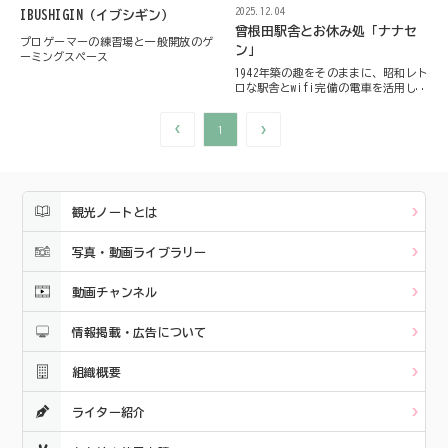
2025.12.04
IBUSHIGIN（イブシギン）
曾根田駅舎とお休み処「ナナセ
プロゲーマーの練習場と一般開放のゲ
ン」
ーミングスペース
1942年築の趣をそのままに、昭和レト
ロな駅舎とwifi完備の電車を活用した
お休み処
1
観光ノートとは
写真・動画ライブラリー
動画チャンネル
情報掲載・広告について
組織概要
ライター紹介