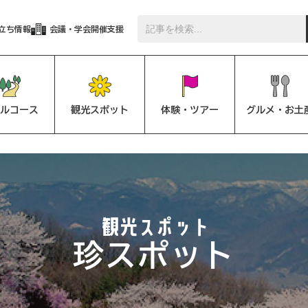
立ち情報
会議・学会開催支援
ルコース
観光スポット
体験・ツアー
グルメ・お土
珍スポット