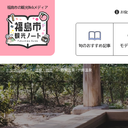
福島市の
観光Webメディア
お役
旬のおすすめ記事
モデ
トップページ
温泉・宿泊
飯坂温泉・穴原温泉