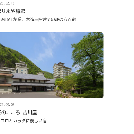
25.02.13
ほりえや旅館
明治15年創業、木造三階建ての趣のある宿
25.09.02
匠のこころ 吉川屋
ココロとカラダに優しい宿