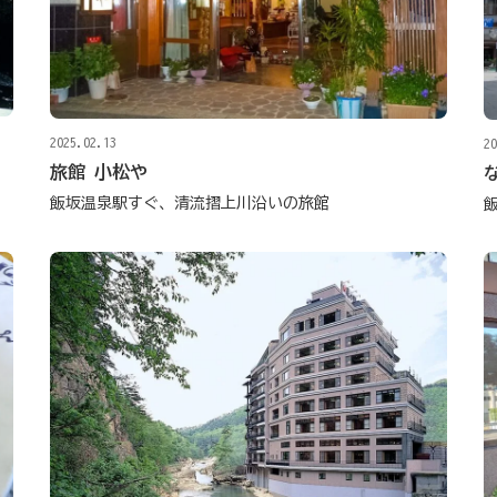
2025.02.13
20
旅館 小松や
飯坂温泉駅すぐ、清流摺上川沿いの旅館