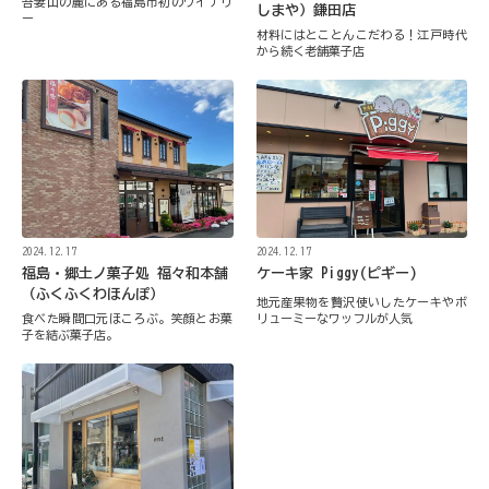
吾妻山の麓にある福島市初のワイナリ
しまや）鎌田店
ー
材料にはとことんこだわる！江戸時代
から続く老舗菓子店
2024.12.17
2024.12.17
福島・郷土ノ菓子処 福々和本舗
ケーキ家 Piggy(ピギー)
（ふくふくわほんぽ）
地元産果物を贅沢使いしたケーキやボ
食べた瞬間口元ほころぶ。笑顔とお菓
リューミーなワッフルが人気
子を結ぶ菓子店。