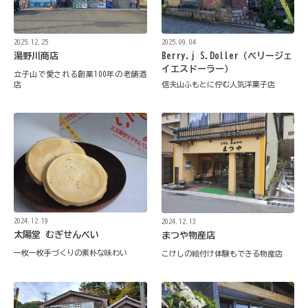
2025.12.25
2025.09.04
湯野川商店
Berry.j S.Doller（ベリージェ
イエスドーラー）
立子山で愛される創業100年の老舗酒
店
信夫山ふもとに佇む人気洋菓子店
2024.12.19
2024.12.13
太陽堂 むぎせんべい
まつや物産店
一枚一枚手づくりの素朴な味わい
こけしの絵付け体験もできる物産店