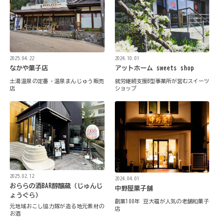
2024.10.01
2025.04.22
アットホーム sweets shop
なかや菓子店
就労継続支援B型事業所が営むスイーツ
土湯温泉の定番・温泉まんじゅう販売
ショップ
店
2025.02.12
2024.04.01
おららの酒BAR醇醸蔵（じゅんじ
中野屋菓子舗
ょうぐら）
創業100年 豆大福が人気の老舗和菓子
元地域おこし協力隊が造る地元素材の
店
お酒