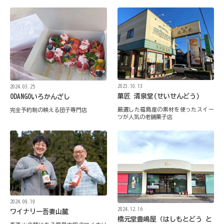
2023.10.13
2024.03.25
菓匠 清泉堂(せいせんどう)
ODANGOいろかんざし
厳選した福島産の素材を使ったスイー
完全予約制の映える団子専門店
ツが人気の老舗菓子店
2024.09.19
2024.12.16
ワイナリー吾妻山麓
橋元堂豊嶋屋（はしもとどう と