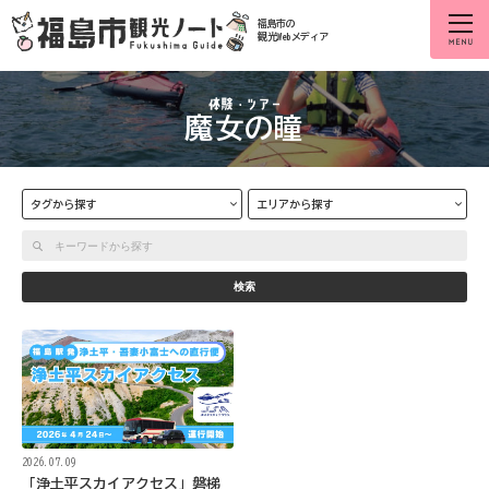
福島市の
観光Webメディア
魔女の瞳
タグから探す
エリアから探す
検索
2026.07.09
「浄土平スカイアクセス」磐梯