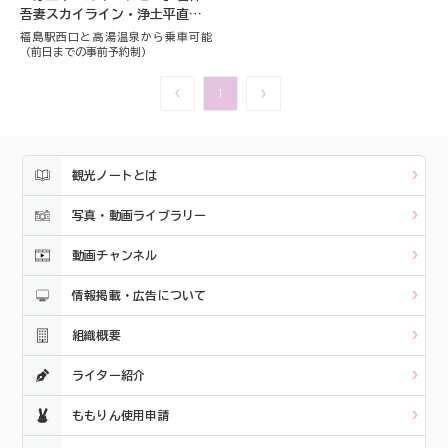
吾妻スカイライン・浄土平直行
便
福島駅西口と高湯温泉から乗車可能
（前日までの事前予約制）
1
観光ノートとは
写真・動画ライブラリー
動画チャンネル
情報掲載・広告について
組織概要
ライター紹介
ももりん使用申請