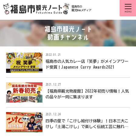
福島市の
観光Webメディア
2022.01.21
福島市の人気カレー店「笑夢」がメインアワー
ド受賞！Japanese Curry Awards2021
2021.12.27
【福島県観光物産館】2022年初売り情報！人気
の品々が一同に集まります
2021.12.24
四季の里で「こけし絵付け体験」！日本三大こ
けし「土湯こけし」で楽しく伝統工芸に触れよ
う